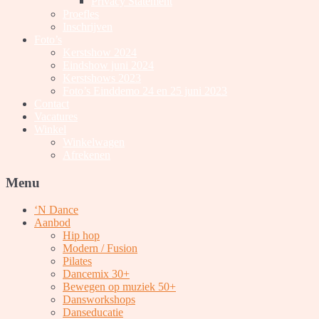
Privacy Statement
Proefles
Inschrijven
Foto’s
Kerstshow 2024
Eindshow juni 2024
Kerstshows 2023
Foto’s Einddemo 24 en 25 juni 2023
Contact
Vacatures
Winkel
Winkelwagen
Afrekenen
Menu
‘N Dance
Aanbod
Hip hop
Modern / Fusion
Pilates
Dancemix 30+
Bewegen op muziek 50+
Dansworkshops
Danseducatie